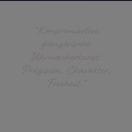
“
K
o
m
p
r
o
m
i
s
s
l
o
s
e
f
r
a
n
z
ö
s
i
s
c
h
e
U
h
r
m
a
c
h
e
r
k
u
n
s
t
:
P
r
ä
z
i
s
i
o
n
,
C
h
a
r
a
k
t
e
r
,
F
r
e
i
h
e
i
t
.
”