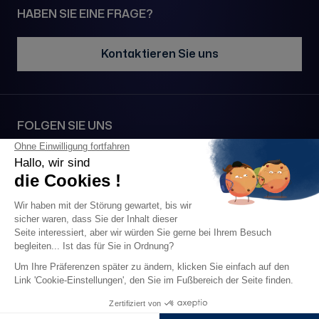
HABEN SIE EINE FRAGE?
Kontaktieren Sie uns
FOLGEN SIE UNS
SICHERE ZAHLUNG MIT
2026 • 1977© All rights reserved •
Impressum
•
Datenschutz
•
AGB