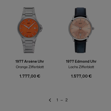
1977 Arsène Uhr
1977 Edmond Uhr
Orange Zifferblatt
Lachs Zifferblatt
1.777,00 €
1.577,00 €
Seite
Seite
1
—
2