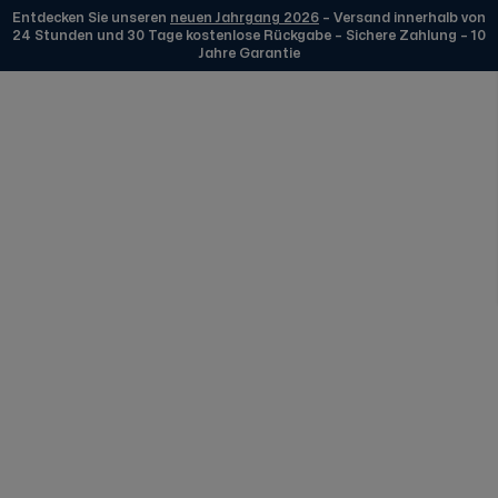
Entdecken Sie unseren
neuen Jahrgang 2026
– Versand innerhalb von
24 Stunden und 30 Tage kostenlose Rückgabe – Sichere Zahlung – 10
Jahre Garantie
Zum Inhalt springen
Edmond Uhren Silber
KOSTENLOSE LIEFERUNG