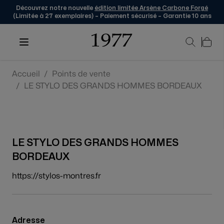
Découvrez notre nouvelle
édition limitée Arsène Carbone Forgé
(Limitée à 27 exemplaires) – Paiement sécurisé – Garantie 10 ans
Skip to Content
Accueil
/
Points de vente
/
LE STYLO DES GRANDS HOMMES BORDEAUX
LE STYLO DES GRANDS HOMMES
BORDEAUX
https://stylos-montres.fr
Adresse