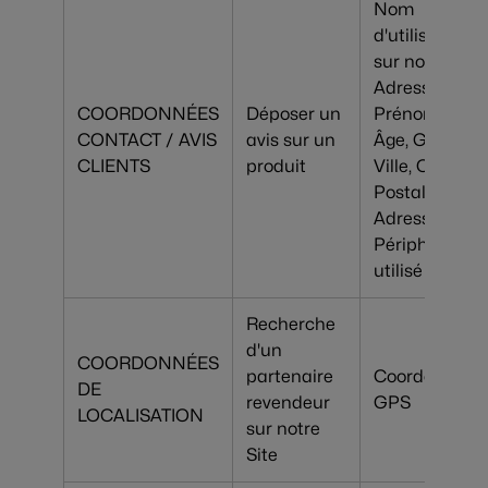
Nom
d'utilisateur
sur notre Site,
Adresse email
COORDONNÉES
Déposer un
Prénom, Nom
CONTACT / AVIS
avis sur un
Âge, Genre,
CLIENTS
produit
Ville, Code
Postal, Pays,
Adresse IP,
Périphérique
utilisé
Recherche
d'un
COORDONNÉES
partenaire
Coordonnées
DE
revendeur
GPS
LOCALISATION
sur notre
Site