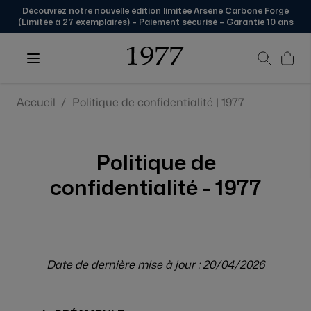
Découvrez notre nouvelle
édition limitée Arsène Carbone Forgé
(Limitée à 27 exemplaires) – Paiement sécurisé – Garantie 10 ans
Skip to Content
Accueil
/
Politique de confidentialité | 1977
Politique de
confidentialité - 1977
Date de dernière mise à jour : 20/04/2026