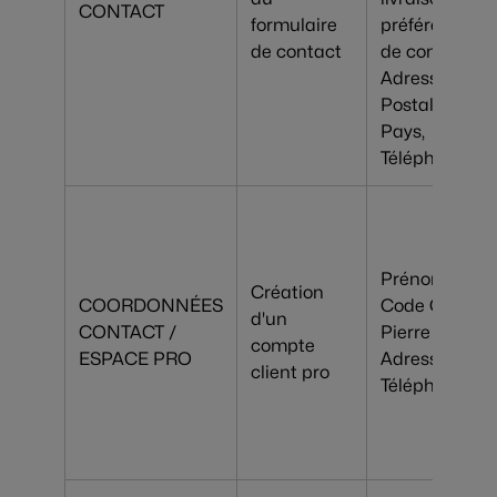
CONTACT
formulaire
préférée, Type
de contact
de contact,
Adresse, Cod
Postal, Ville,
Pays,
Téléphone
Prénom, Nom
Création
COORDONNÉES
Code Client
d'un
CONTACT /
Pierre Lannier
compte
ESPACE PRO
Adresse email
client pro
Téléphone