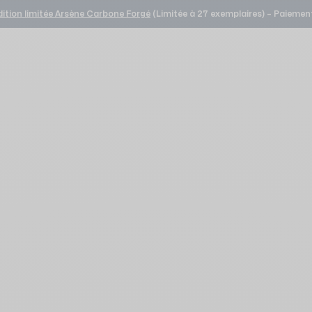
dition limitée Arsène Carbone Forgé
(Limitée à 27 exemplaires) – Paiement