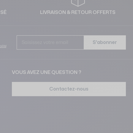
ISÉ
LIVRAISON & RETOUR OFFERTS
Adr
S'abonner
alité
VOUS AVEZ UNE QUESTION ?
Contactez-nous