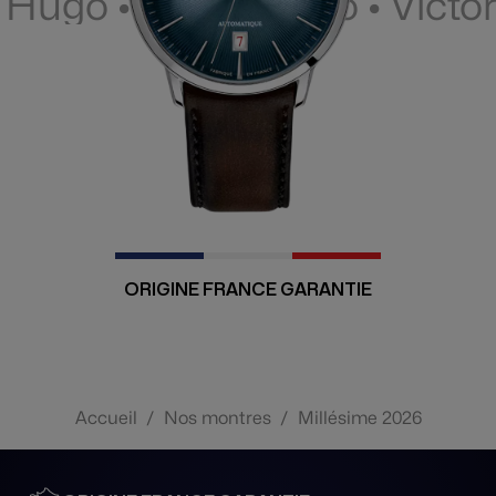
ictor Hugo • Victor Hugo • Victor Hugo • Victor Hugo • Victor Hugo • Victor Hugo • Victor Hugo • Victor Hugo • Victor Hugo • Victor Hugo • Victor Hugo • Victor Hugo • Victor Hugo • Victor Hugo • Victor Hugo • Victor Hugo • Victor Hugo • Victor Hugo • Victor Hugo • Victor Hugo • Victor Hugo • Victor Hugo • Victor Hugo • Victor Hugo • Victor Hugo • Victor Hugo • Victor Hugo • Victor Hugo • Victor Hugo • Victor Hugo • Victor Hugo • Victor Hugo • Victor Hugo • Victor Hugo • Victor Hugo • Victor Hugo • Victor Hugo • Victor Hugo • Victor Hugo • Victor Hugo • Victor Hugo • Victor Hugo • Victor Hugo • Victor Hugo • Victor Hugo • Victor Hugo • Victor Hugo • Victor Hugo • Victor Hugo • Victor Hugo • Victor Hugo • Victor Hugo • Victor Hugo • Victor Hugo • Victor Hugo • Victor Hugo • Victor Hugo • Victor Hugo • Victor Hugo • Victor Hugo • Victor Hugo • Victor Hugo • Victor Hugo • Victor Hugo • Victor Hugo • Victor Hugo • Victor Hugo • Victor Hugo • Victor Hugo • Victor Hugo • Victor Hugo • Victor Hugo • Victor Hugo • Victor Hugo • Victor Hugo • Victor Hugo • Victor Hugo • Victor Hugo • Victor Hugo • Victor Hugo • Victor Hugo • Victor Hugo • Victor Hugo • Victor Hugo • Victor Hugo • Victor Hugo • Victor Hugo • Victor Hugo • Victor Hugo • Victor Hugo • Victor Hugo • Victor Hugo • Victor Hugo • Victor Hugo • Victor Hugo • Victor Hugo • Victor Hugo • Victor Hugo • Victor Hugo • Victor Hugo • Victor Hugo • Victor Hugo • Victor Hugo • Victor Hugo • Victor Hugo • Victor Hugo • Victor Hugo • Victor Hugo • Victor Hugo • Victor Hugo • Victor Hugo • Victor Hugo • Victor Hugo • Victor Hugo • Victor Hugo • Victor Hugo • Victor Hugo • Victor Hugo • Victor Hugo • Victor Hugo • Victor Hugo • Victor Hugo • Victor Hugo • Victor Hugo • Victor Hugo • Victor Hugo • Victor Hugo • Victor Hugo • Victor Hugo • Victor Hugo • Victor Hugo • Victor Hugo • Victor Hugo • Victor Hugo • Victor Hugo • Victor Hugo • Victor Hugo • Victor Hugo • Victor Hugo • Victor Hugo • Victor Hugo • Victor Hugo • Victor Hugo • Victor Hugo • Victor Hugo • Victor Hugo • Victor Hugo • Victor Hugo • Victor Hugo • Victor Hugo • Victor Hugo • Victor Hugo • Victor Hugo • Victor Hugo • Victor Hugo • Victor Hugo • Victor Hugo • Victor Hugo • Victor Hugo • Victor Hugo • Victor Hugo • Victor Hugo • Victor Hugo • Victor Hugo • Victor Hugo • Victor Hugo • Victor Hugo • Victor Hugo • Victor Hugo • Victor Hugo • Victor Hugo • Victor Hugo • Victor Hugo • Victor Hugo • Victor Hugo • Victor Hugo • Victor Hugo • Victor Hugo • Victor Hugo • Victor Hugo • Victor Hugo • Victor Hugo • Victor Hugo • Victor Hugo • Victor Hugo • Victor Hugo • Victor Hugo • Victor Hugo • Victor Hugo • Victor Hugo • Victor Hugo • Victor Hugo • Victor Hugo • Victor Hugo • Victor Hugo • Victor Hugo • Victor Hugo • Victor Hugo • Victor Hugo • Victor Hugo • Victor Hugo • Victor Hugo • Victor Hugo • Victor Hugo • Victor Hugo • Victor Hugo • Victor Hugo • Victor Hugo • Victor Hugo • Victor Hugo • Victor Hugo • Victor Hugo • Victor Hugo • Victor Hugo • Victor Hugo • Victor Hugo • Victor Hugo • Victor Hugo • Victor Hugo • Victor Hugo • Victor Hugo • Victor Hugo • Victor Hugo • Victor Hugo • Victor Hugo • Victor Hugo • Victor Hugo • Victor Hugo • Victor Hugo • Victor Hugo • Victor Hugo • Victor Hugo • Victor Hugo • Victor Hugo • Victor Hugo • Victor Hugo • Victor Hugo • Victor Hugo • Victor Hugo • Victor Hugo • Victor Hugo • Victor Hugo • Victor Hugo • Victor Hugo • Victor Hugo • Victor Hugo • Victor Hugo • Victor Hugo • Victor Hugo • Victor Hugo • Victor Hugo • Victor Hugo • Victor Hugo • Victor Hugo • Victor Hugo • Victor Hugo • Victor Hugo • Victor Hugo • Victor Hugo • Victor Hugo • Victor Hugo • Victor Hugo • Victor Hugo • Victor Hugo • Victor Hugo • Victor Hugo • Victor Hugo • Victor Hugo • Victor Hugo • Victor Hugo • Victor Hugo • Victor Hugo • Victor Hugo • Victor Hugo • Victor Hugo • Victor Hugo • Victor Hugo • Victor Hugo • Victor Hugo • Victor Hugo • Vict
ORIGINE FRANCE GARANTIE
Accueil
/
Nos montres
/
Millésime 2026