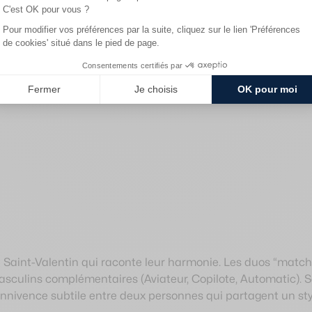
ir le mouvement (308G161,323D174), épurée et graphique. Po
arck France ou Régions Alsace, Corse, Bretagne (316F164,3
Pierre Lannier, et souvent proposée comme montre automatiq
Saint-Valentin qui raconte leur harmonie. Les duos “match
culins complémentaires (Aviateur, Copilote, Automatic). Sa
 connivence subtile entre deux personnes qui partagent un st