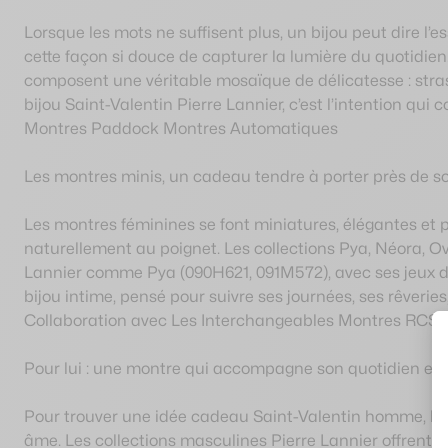
Lorsque les mots ne suffisent plus, un bijou peut dire l’e
cette façon si douce de capturer la lumière du quotidien
composent une véritable mosaïque de délicatesse : strass
bijou Saint-Valentin Pierre Lannier, c’est l’intention qu
Montres Paddock
Montres Automatiques
Les montres minis, un cadeau tendre à porter près de so
Les montres féminines se font miniatures, élégantes et p
naturellement au poignet. Les collections Pya, Néora, O
Lannier comme Pya (090H621, 091M572), avec ses jeux de 
bijou intime, pensé pour suivre ses journées, ses rêveries
Collaboration avec Les Interchangeables
Montres RCS
Pour lui : une montre qui accompagne son quotidien et r
Pour trouver une idée cadeau Saint-Valentin homme, la m
âme. Les collections masculines Pierre Lannier offrent une