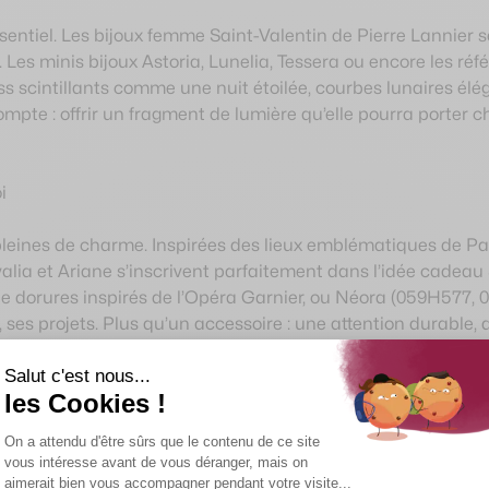
ssentiel. Les bijoux femme Saint-Valentin de Pierre Lannier s
. Les minis bijoux Astoria, Lunelia, Tessera ou encore les ré
 scintillants comme une nuit étoilée, courbes lunaires élég
i compte : offrir un fragment de lumière qu’elle pourra porte
i
leines de charme. Inspirées des lieux emblématiques de Paris
valia et Ariane s’inscrivent parfaitement dans l’idée cade
dorures inspirés de l’Opéra Garnier, ou Néora (059H577, 05
, ses projets. Plus qu’un accessoire : une attention durable, 
A
eflète sa personnalité
ontre reste l’un des présents les plus personnels. C’est un
 large palette de styles : l’Aviateur (257H171, 258M439), à l’