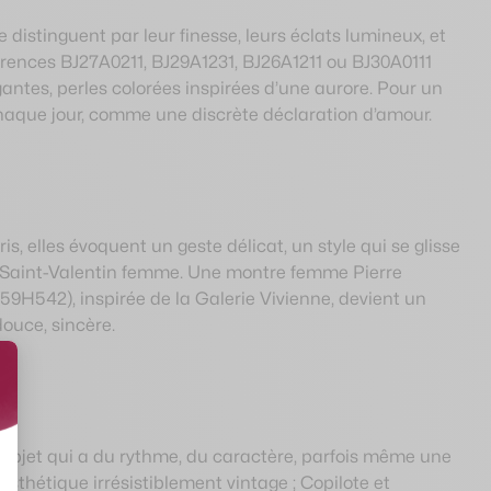
e distinguent par leur finesse, leurs éclats lumineux, et
férences BJ27A0211, BJ29A1231, BJ26A1211 ou BJ30A0111
antes, perles colorées inspirées d’une aurore. Pour un
r chaque jour, comme une discrète déclaration d’amour.
, elles évoquent un geste délicat, un style qui se glisse
au Saint-Valentin femme. Une montre femme Pierre
9H542), inspirée de la Galerie Vivienne, devient un
douce, sincère.
 objet qui a du rythme, du caractère, parfois même une
esthétique irrésistiblement vintage ; Copilote et