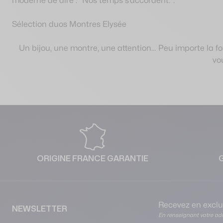
moderne de dire : “Nos temps s’accordent.”.
Sélection duos
Montres Elysée
Un bijou, une montre, une attention… Peu importe la for
vo
ORIGINE FRANCE GARANTIE
Recevez en exclus
NEWSLETTER
En renseignant votre adr