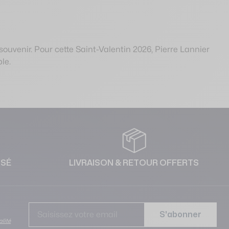
souvenir. Pour cette Saint-Valentin 2026, Pierre Lannier
le.
ISÉ
LIVRAISON & RETOUR OFFERTS
Adr
S'abonner
alité